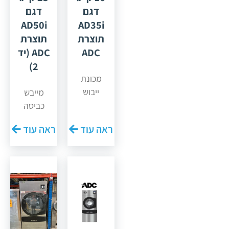
דגם
דגם
AD50i
AD35i
תוצרת
תוצרת
ADC
ADC (יד
2)
מכונת
ייבוש
מייבש
מתוצרת
כביסה
חברת
תעשייתי
ראה עוד
ראה עוד
"ADC"
AD50i –
ארה"ב.
תוצרת
דגם
ADC | יד 2
AD35i לקיבולת
במצב
16 ק"ג,
שמור
נפח תוף