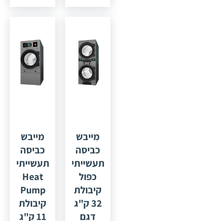
לקיבולת
"דומוס"
75 ק"ג,
ספרד דגם
DTT 2-11
שני תאי
ייבוש
מייבש
מייבש
כביסה
כביסה
תעשייתי
תעשייתי
כפול
Heat
קיבולת
Pump
32 ק"ג
קיבולת
דגם
11 ק"ג