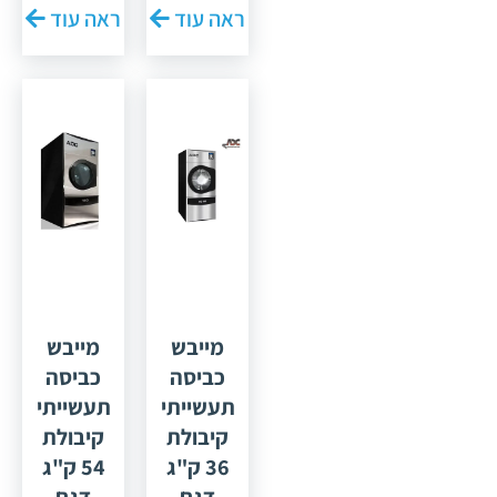
ראה עוד
ראה עוד
"ADC"
36 ק"ג –
ארה"ב.
דגם AD80i
דגם
של ADC |
AD50i לקיבולת
יד
23 ק"ג,
נפח תוף
מייבש
מייבש
כביסה
כביסה
תעשייתי
תעשייתי
קיבולת
קיבולת
36 ק"ג
54 ק"ג
דגם
דגם