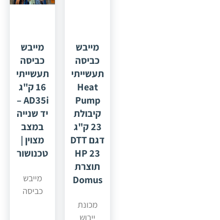
מייבש
מייבש
כביסה
כביסה
תעשייתי
תעשייתי
Heat
16 ק"ג
AD35i –
Pump
קיבולת
יד שנייה
23 ק"ג
במצב
דגם DTT
מצוין |
HP 23
טכנושור
תוצרת
מייבש
Domus
כביסה
תעשייתי
מכונת
16 ק"ג
ייבוש