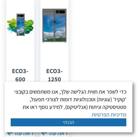
השולחן:
קיפול
המגבות
המתקדמת
בעולם
* לקיפול
ECO3-
ECO3-
600
1250
מבית
מבית
כדי לשפר את חווית הגלישה שלך, אנו משתמשים בקובצי
DOMUS
DOMUS
'קוקיז' (עוגיות) וטכנולוגיות דומות לצורכי תפעול,
סטטיסטיקה וניתוח (אנליטיקס). למידע נוסף ראו את
ECO3 היא
ECO3 היא
מדיניות הפרטיות
סדרת
סדרת
הבנתי
ארונות
ארונות
ראה עוד
ראה עוד
חיטוי
חיטוי