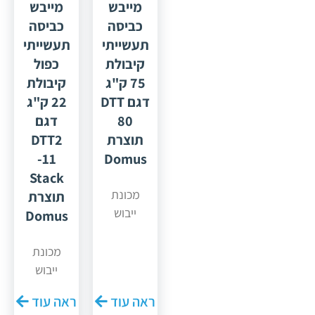
מייבש
מייבש
כביסה
כביסה
תעשייתי
תעשייתי
קיבולת
כפול
75 ק"ג
קיבולת
דגם DTT
22 ק"ג
80
דגם
תוצרת
DTT2
-11
Domus
Stack
מכונת
תוצרת
ייבוש
Domus
מתוצרת
חברת
מכונת
"דומוס"
ייבוש
ספרד דגם
כפולה מתוצרת
ראה עוד
ראה עוד
80 DTT
חברת