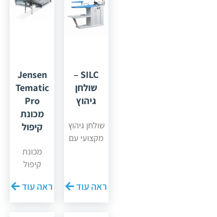
Jensen
SILC –
שולחן
Tematic
גיהוץ
Pro
מכונת
שולחן גיהוץ
קיפול
מקצועי עם
לוח מחומם
מכונת
חשמלית
קיפול
ומערכת
מגבות
ראה עוד
ראה עוד
ואקום
תוצרת
מידות
JENSEN *
משטח
מכונת