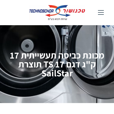
מכונת כביסה תעשייתית 17
ק"ג דגם TS 17 תוצרת
SailStar