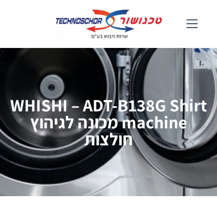
WHISHI – ADT-B138G Shirt
machine מכונה לגיהוץ
חולצות