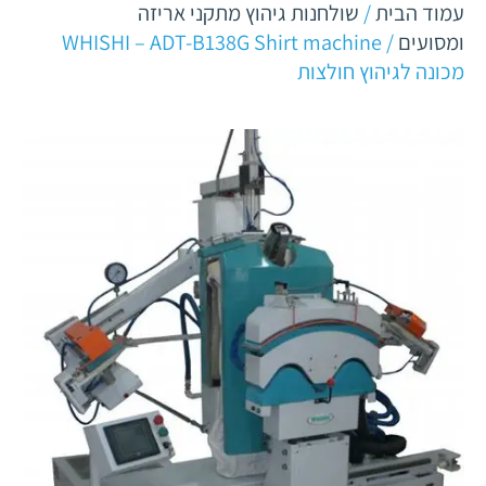
עמוד הבית
/
שולחנות גיהוץ מתקני אריזה
ומסועים
/ WHISHI – ADT-B138G Shirt machine
מכונה לגיהוץ חולצות