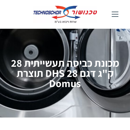
מכונת כביסה תעשייתית 28
ק"ג דגם DHS 28 תוצרת
Domus