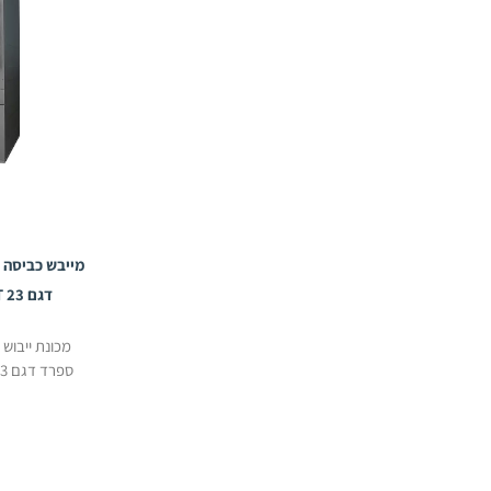
דגם DTT 23 תוצרת Domus
מכונת ייבוש
ספרד דגם 23 DTT לקיבולת 23 ק"ג,