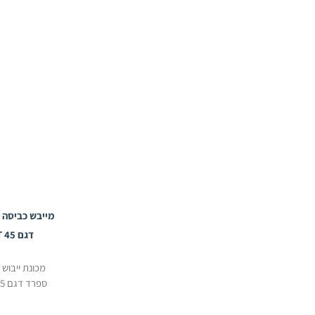
דגם DTT 45 תוצרת Domus
מכונת ייבוש
ספרד דגם 45 DTT לקיבולת 45 ק"ג,