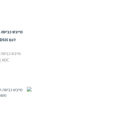
דגם AD50i תוצרת ADC (יד 2)
ADC | יד 2 במצב שמור