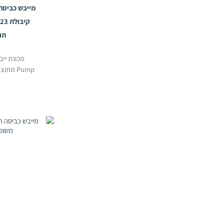
תוצר
Pump מ
דגם DTT HP לקיבולת