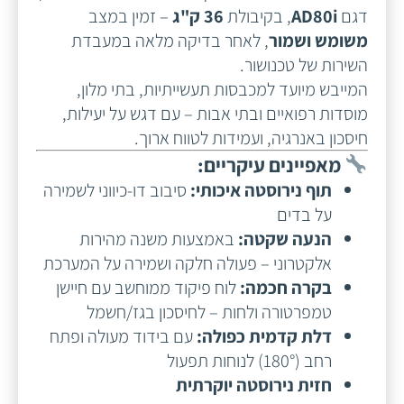
דגם
AD80i
, בקיבולת
36 ק"ג
– זמין במצב
משומש ושמור
, לאחר בדיקה מלאה במעבדת
השירות של טכנושור.
המייבש מיועד למכבסות תעשייתיות, בתי מלון,
מוסדות רפואיים ובתי אבות – עם דגש על יעילות,
חיסכון באנרגיה, ועמידות לטווח ארוך.
מאפיינים עיקריים:
תוף נירוסטה איכותי:
סיבוב דו-כיווני לשמירה
על בדים
הנעה שקטה:
באמצעות משנה מהירות
אלקטרוני – פעולה חלקה ושמירה על המערכת
בקרה חכמה:
לוח פיקוד ממוחשב עם חיישן
טמפרטורה ולחות – לחיסכון בגז/חשמל
דלת קדמית כפולה:
עם בידוד מעולה ופתח
רחב (180°) לנוחות תפעול
חזית נירוסטה יוקרתית