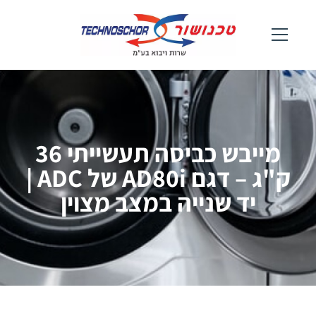
מייבש כביסה תעשייתי 36
ק"ג – דגם AD80i של ADC |
יד שנייה במצב מצוין