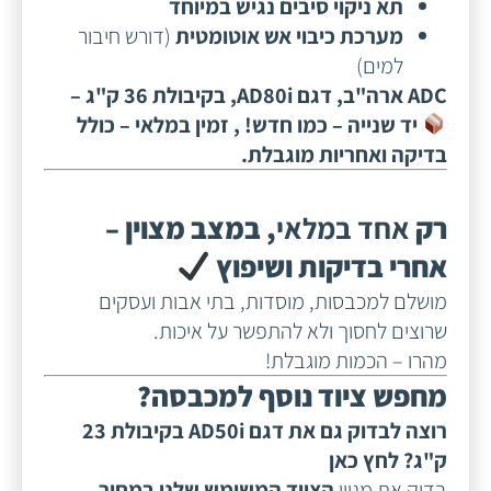
תא ניקוי סיבים נגיש במיוחד
מערכת כיבוי אש אוטומטית
(דורש חיבור
למים)
ADC ארה"ב, דגם AD80i, בקיבולת 36 ק"ג –
יד שנייה – כמו חדש! , זמין במלאי – כולל
בדיקה ואחריות מוגבלת.
רק
אחד במלאי
, במצב מצוין –
אחרי בדיקות ושיפוץ
מושלם למכבסות, מוסדות, בתי אבות ועסקים
שרוצים לחסוך ולא להתפשר על איכות.
מהרו – הכמות מוגבלת!
מחפש ציוד נוסף למכבסה?
רוצה לבדוק גם את דגם AD50i בקיבולת 23
ק"ג?
לחץ כאן
בדוק את מגוון
הציוד המשומש שלנו במחיר