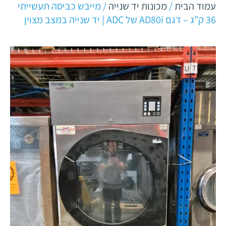
עמוד הבית
/
מכונות יד שנייה
/ מייבש כביסה תעשייתי
36 ק"ג – דגם AD80i של ADC | יד שנייה במצב מצוין