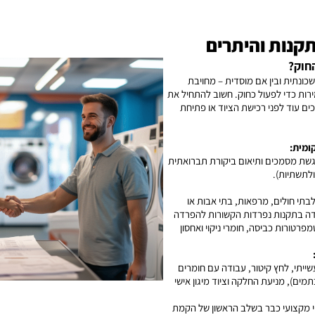
חוק?
כונתית ובין אם מוסדית – מחויבת
רות כדי לפעול כחוק. חשוב להתחיל את
ם עוד לפני רכישת הציוד או פתיחת
ומית:
הגשת מסמכים ותיאום ביקורת תברואתית
ולתשתיות).
תי חולים, מרפאות, בתי אבות או
דה בתקנות נפרדות הקשורות להפרדה
פרטורות כביסה, חומרי ניקוי ואחסון
יתי, לחץ קיטור, עבודה עם חומרים
תמים), מניעת החלקה וציוד מיגון אישי
י מקצועי כבר בשלב הראשון של הקמת