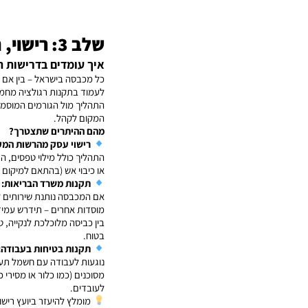
שלב 3: רישוי, תקנות והיתרים
איך עומדים בדרישות ה
כל מכבסה בישראל – בין אם ש
לעמוד בתקנות רגולציה מחמי
התהליך מול הגורמים המוסמכי
המקום לקהל.
מהם ההיתרים שתצטרך?
רישוי עסק מהרשות המק
התהליך כולל מילוי טפסים, 
או כיבוי אש (בהתאם למיקום 
תקנות משרד הבריאות:
אם המכבסה נותנת שירותים לב
מוסדות אחרים – תידרש עמי
בין כביסה מלוכלכת לנקייה, טמ
בטוח.
תקנות בטיחות בעבודה:
נוגעות לעבודה עם חשמל תעשי
מסוכנים (כמו כלור או מסירי כ
לעובדים.
מומלץ להיעזר ביועץ רישו