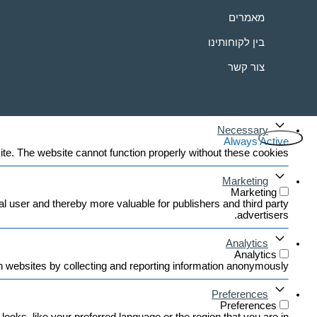
מאמרים
בין לקוחותינו
צור קשר
Necessary
Always Active
e. The website cannot function properly without these cookies.
Marketing
Marketing
ual user and thereby more valuable for publishers and third party
advertisers.
Analytics
Analytics
h websites by collecting and reporting information anonymously.
Preferences
Preferences
ks, like your preferred language or the region that you are in.