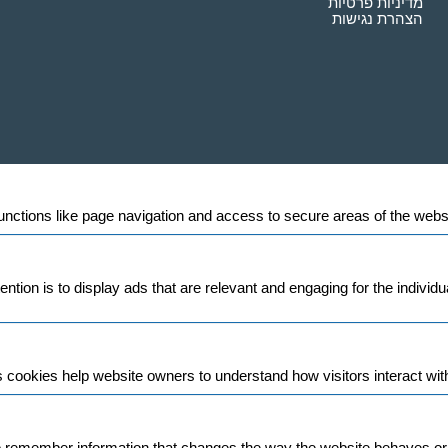
מדיניות פרטיות
הצהרת נגישות
ctions like page navigation and access to secure areas of the websit
ntion is to display ads that are relevant and engaging for the individ
s cookies help website owners to understand how visitors interact wit
remember information that changes the way the website behaves or loo